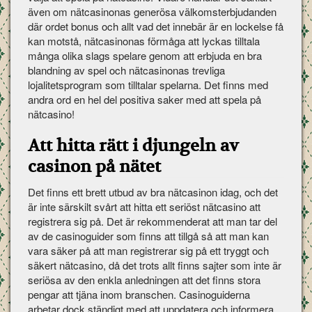
även om nätcasinonas generösa välkomsterbjudanden
där ordet bonus och allt vad det innebär är en lockelse få
kan motstå, nätcasinonas förmåga att lyckas tilltala
många olika slags spelare genom att erbjuda en bra
blandning av spel och nätcasinonas trevliga
lojalitetsprogram som tilltalar spelarna. Det finns med
andra ord en hel del positiva saker med att spela på
nätcasino!
Att hitta rätt i djungeln av
casinon på nätet
Det finns ett brett utbud av bra nätcasinon idag, och det
är inte särskilt svårt att hitta ett seriöst nätcasino att
registrera sig på. Det är rekommenderat att man tar del
av de casinoguider som finns att tillgå så att man kan
vara säker på att man registrerar sig på ett tryggt och
säkert nätcasino, då det trots allt finns sajter som inte är
seriösa av den enkla anledningen att det finns stora
pengar att tjäna inom branschen. Casinoguiderna
arbetar dock ständigt med att uppdatera och informera