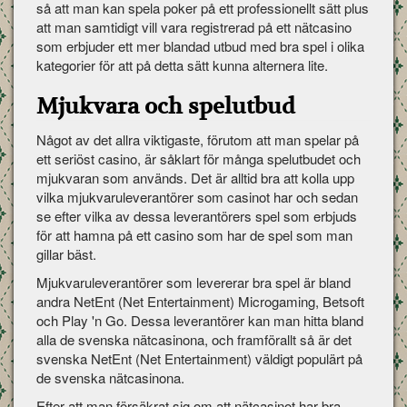
så att man kan spela poker på ett professionellt sätt plus
att man samtidigt vill vara registrerad på ett nätcasino
som erbjuder ett mer blandad utbud med bra spel i olika
kategorier för att på detta sätt kunna alternera lite.
Mjukvara och spelutbud
Något av det allra viktigaste, förutom att man spelar på
ett seriöst casino, är såklart för många spelutbudet och
mjukvaran som används. Det är alltid bra att kolla upp
vilka mjukvaruleverantörer som casinot har och sedan
se efter vilka av dessa leverantörers spel som erbjuds
för att hamna på ett casino som har de spel som man
gillar bäst.
Mjukvaruleverantörer som levererar bra spel är bland
andra NetEnt (Net Entertainment) Microgaming, Betsoft
och Play 'n Go. Dessa leverantörer kan man hitta bland
alla de svenska nätcasinona, och framförallt så är det
svenska NetEnt (Net Entertainment) väldigt populärt på
de svenska nätcasinona.
Efter att man försäkrat sig om att nätcasinot har bra