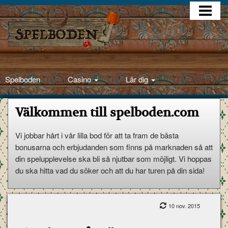
HOME
Spelboden
Casino
Lär dig
Välkommen till spelboden.com
Vi jobbar hårt i vår lilla bod för att ta fram de bästa
bonusarna och erbjudanden som finns på marknaden så att
din spelupplevelse ska bli så njutbar som möjligt. Vi hoppas
du ska hitta vad du söker och att du har turen på din sida!
10 nov. 2015